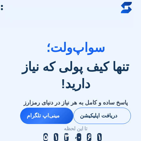
رش به محتوای اصلی
خرید ارز دیجیتال
قیمت ارز دیجیتال
سواپ‌ولت؛
فروشگاه
سواپ‌مگ
تنها کیف‌ پولی که نیاز
دارید!
پاسخ ساده و کامل به هر نیاز در دنیای رمزارز
دریافت اپلیکیشن
مینی‌اپ تلگرام
تا این لحظه
۵
۵
۵
۱
۱
۱
۳
۳
۳
۰
۰
۰
۶
۶
۶
۱
۱
۱
٬