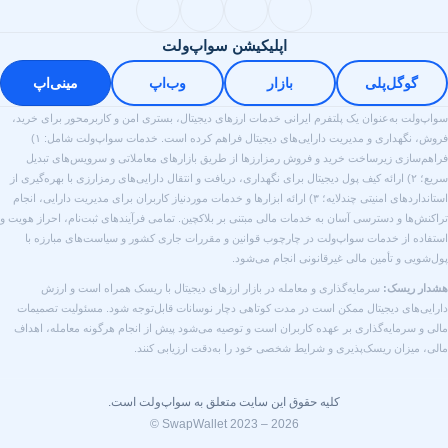
اپلیکیشن سواپ‌ولت
گوگل‌پلی
بازار
وب‌اپ
مینی‌اپ
واپ‌ولت به‌عنوان یک پلتفرم ایرانی خدمات ارزهای دیجیتال، بستری امن و کاربرمحور برای خرید،
فروش، نگهداری و مدیریت دارایی‌های دیجیتال فراهم کرده است. خدمات سواپ‌ولت شامل: ۱)
راهم‌سازی زیرساخت خرید و فروش رمزارزها از طریق بازارهای معاملاتی و سرویس‌های تبدیل
سریع؛ ۲) ارائه کیف پول دیجیتال برای نگهداری، دریافت و انتقال دارایی‌های رمزارزی با بهره‌گیری از
استانداردهای امنیتی چندلایه؛ ۳) ارائه ابزارها و خدمات موردنیاز کاربران برای مدیریت دارایی، انجام
راکنش‌ها و دسترسی آسان به خدمات مالی مبتنی بر بلاکچین. تمامی فرآیندهای ثبت‌نام، احراز هویت و
ستفاده از خدمات سواپ‌ولت در چارچوب قوانین و مقررات جاری کشور و سیاست‌های مبارزه با
ول‌شویی و تأمین مالی غیرقانونی انجام می‌شود.
شدار ریسک:
سرمایه‌گذاری و معامله در بازار ارزهای دیجیتال با ریسک همراه است و ارزش
ارایی‌های دیجیتال ممکن است در مدت کوتاهی دچار نوسانات قابل‌توجه شود. مسئولیت تصمیمات
الی و سرمایه‌گذاری بر عهده کاربران است و توصیه می‌شود پیش از انجام هرگونه معامله، اهداف
الی، میزان ریسک‌پذیری و شرایط شخصی خود را به‌دقت ارزیابی کنند.
کلیه حقوق این سایت متعلق به سواپ‌ولت است.
© SwapWallet 2023 – 2026