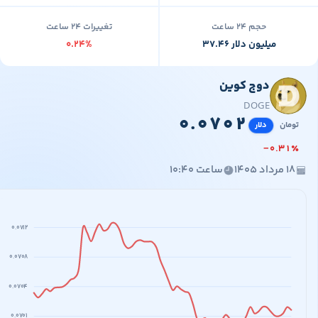
حجم ۲۴ ساعت
تغییرات ۲۴ ساعت
۳۷.۴۶ میلیون دلار
۰.۲۴%
دوج کوین
۱۳,
۰.۰
DOGE
۰
.
۰
۷
۰
۲
مان
دلار
−
۰
.
۳
۱
مرداد ۱۴۰۵
ساعت ۱۰:۴۰
۰.۰۷۱۲
۰.۰۷۰۸
۰.۰۷۰۴
۰.۰۷۰۱