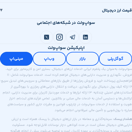
قیمت ارز دیجیتال
سواپ‌ولت در شبکه‌های اجتماعی
اپلیکیشن سواپ‌ولت
گوگل‌پلی
بازار
وب‌اپ
مینی‌اپ
سواپ‌ولت به‌عنوان یک پلتفرم ایرانی خدمات ارزهای دیجیتال، بستری امن و کاربرمحور برای خرید،
فروش، نگهداری و مدیریت دارایی‌های دیجیتال فراهم کرده است. خدمات سواپ‌ولت شامل: ۱)
فراهم‌سازی زیرساخت خرید و فروش رمزارزها از طریق بازارهای معاملاتی و سرویس‌های تبدیل سریع؛
۲) ارائه کیف پول دیجیتال برای نگهداری، دریافت و انتقال دارایی‌های رمزارزی با بهره‌گیری از
استانداردهای امنیتی چندلایه؛ ۳) ارائه ابزارها و خدمات موردنیاز کاربران برای مدیریت دارایی، انجام
تراکنش‌ها و دسترسی آسان به خدمات مالی مبتنی بر بلاکچین. تمامی فرآیندهای ثبت‌نام، احراز
هویت و استفاده از خدمات سواپ‌ولت در چارچوب قوانین و مقررات جاری کشور و سیاست‌های
مبارزه با پول‌شویی و تأمین مالی غیرقانونی انجام می‌شود.
هشدار ریسک:
سرمایه‌گذاری و معامله در بازار ارزهای دیجیتال با ریسک همراه است و ارزش
دارایی‌های دیجیتال ممکن است در مدت کوتاهی دچار نوسانات قابل‌توجه شود. مسئولیت
تصمیمات مالی و سرمایه‌گذاری بر عهده کاربران است و توصیه می‌شود پیش از انجام هرگونه