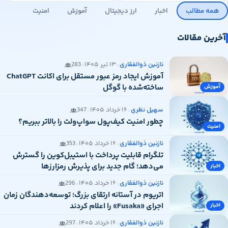
همه مطالب
اخبار
ارز دیجیتال
آموزش
امنیت
آخرین مقالات
•
•
نازنین ذوالفقاری
۱۳ تیر ۱۴۰۵
283
آموزش ایجاد رمز عبور مستقل برای اکانت ChatGPT
ساخته‌شده با گوگل
آموزش
•
•
سهیل نظری
۱۶ خرداد ۱۴۰۵
347
چطور امنیت کیف‌پول سواپ‌ولت را بالاتر ببریم؟
امنیت
•
•
نازنین ذوالفقاری
۱۶ خرداد ۱۴۰۵
353
تلگرام قابلیت پرداخت با استیبل‌کوین را گسترش
می‌دهد؛ گام جدید برای پذیرش رمزارزها
اخبار
•
•
نازنین ذوالفقاری
۱۶ خرداد ۱۴۰۵
296
اتریوم در آستانه ارتقای بزرگ؛ توسعه‌دهندگان زمان
اجرای «Fusaka» را اعلام کردند
اخبار
•
•
نازنین ذوالفقاری
۱۶ خرداد ۱۴۰۵
297