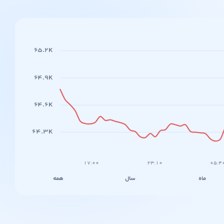
۶۵.۲K
۶۴.۹K
۶۴.۶K
۶۴.۳K
۱۷:۰۰
۲۳:۱۰
۰۵:۴
ماه
سال
همه