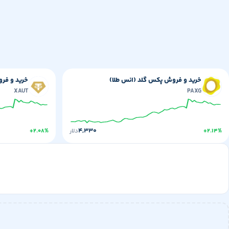
خرید و فروش پکس گلد (انس طلا)
خرید و فرو
XAUT
PAXG
۴,۳۳۰
+۲.۱۴%
دلار
+۲.۰۸%