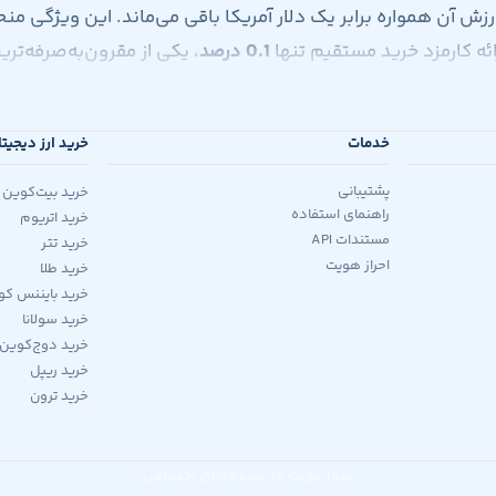
 که ارزش آن همواره برابر یک دلار آمریکا باقی می‌ماند. این ویژگی منح
رائه کارمزد خرید مستقیم تنها
0.1 درصد
، یکی از مقرون‌به‌صرفه‌تر
خدمات
خرید ارز دیجیت
پشتیبانی
خرید بیت‌کوین
راهنمای استفاده
خرید اتریوم
نبال کنید:
مستندات API
خرید تتر
احراز هویت
خرید طلا
تی خود را برای تأیید حساب ارسال نمایید.
خرید بایننس کو
را شارژ کنید. واریز ریالی در سواپ ولت بدون
خرید سولانا
خرید دوج‌کوین
خرید ریپل
مقدار تتر مورد نظر یا معادل ریالی آن را وارد کنید. سیستم به‌صورت خودکار کارمزد ۰.۱ درصدی را محاسبه و
خرید ترون
ده فوراً به کیف پول داخلی شما در سواپ ولت واریز
سواپ‌ولت در شبکه‌های اجتماعی