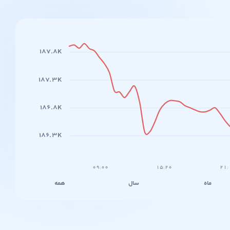
۱۸۷.۸K
۱۸۷.۳K
۱۸۶.۸K
۱۸۶.۳K
۰۹:۰۰
۱۵:۲۰
۲۱:
ماه
سال
همه