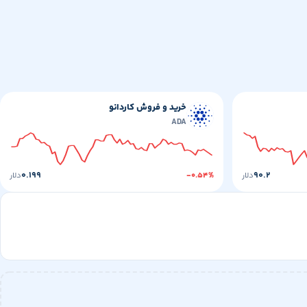
خرید و فروش کاردانو
ADA
۰.۱۹۹
۹۰.۲
دلار
-۰.۵۴%
دلار