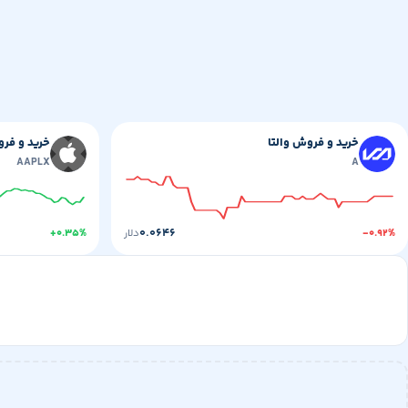
خرید و فروش والتا
خرید و فر
AAPLX
A
۰.۰۶۴۶
-۰.۹۲%
دلار
+۰.۳۵%