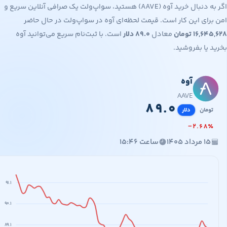
اگر به دنبال خرید آوه (AAVE) هستید، سواپ‌ولت یک صرافی آنلاین سریع و
ای این کار است. قیمت لحظه‌ای آوه در سواپ‌ولت در حال حاضر
۱۶,۶
تومان
معادل
۸۹.۰
دلار
است. با ثبت‌نام سریع می‌توانید آوه
یا بفروشید.
آوه
۱۶,۶۴۵,
۸
AAVE
۸
۹
.
۰
مان
دلار
−
۲
.
۶
۸
مرداد ۱۴۰۵
ساعت ۱۵:۴۶
۹۱.۱
۹۰.۱
۸۹.۱