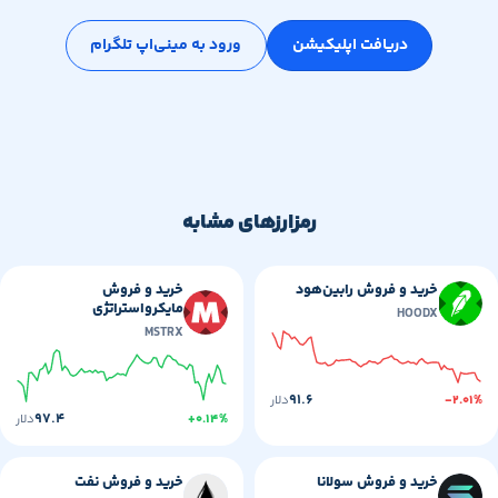
دریافت اپلیکیشن
ورود به مینی‌اپ تلگرام
رمزارزهای مشابه
خرید و فروش
خرید و فروش رابین‌هود
مایکرواستراتژی
HOODX
MSTRX
۹۱.۶
-۲
دلار
۹۷.۴
+۰.۱۴%
دلار
خرید و فروش سولانا
خرید و فروش نفت