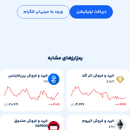
دریافت اپلیکیشن
ورود به مینی‌اپ تلگرام
رمزارزهای مشابه
خرید و فروش تتر گلد
خرید و فروش یرن‌‌فایننس
YFI
XAUT
۲,۰۷۹
۴,۲۲۷
-۰
دلار
-۰.۳۰%
دلار
خرید و فروش صندوق
خرید و فروش اتریوم
S&P500
ETH