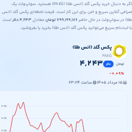
اگر به دنبال خرید پکس گلد (انس طلا) (PAXG) هستید، سواپ‌ولت یک
آنلاین سریع و امن برای این کار است. قیمت لحظه‌ای پکس گلد (انس
ر سواپ‌ولت در حال حاضر
۷۹۹,۱۹۹,۱۸۶
تومان
معادل
۴,۲۴۳
دلار
است.
‌نام سریع می‌توانید پکس گلد (انس طلا) بخرید یا بفروشید.
پکس گلد (انس طلا)
۷۹۹,۱۹۹,
۴,
PAXG
۴
,
۲
۴
۳
مان
دلار
−
۰
.
۰
۹
مرداد ۱۴۰۵
ساعت ۲۳:۲۴
۴.۳K
۴.۳K
۴.۳K