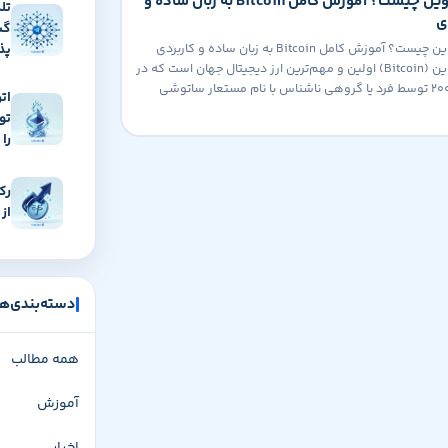
بیت کوین چیست؟ آموزش کامل Bitcoin به زبان ساده و
تل
ی
گس
پذ
بیت کوین چیست؟ آموزش کامل Bitcoin به زبان ساده و کاربردی
بیت کوین (Bitcoin) اولین و مهم‌ترین ارز دیجیتال جهان است که در
سال ۲۰۰۹ توسط فرد یا گروهی ناشناس با نام مستعار ساتوشی
ات
و معرفی شد. این ارز دیجیتال نقطه شروع یک تحول بزرگ در
الی جهان بود و مفهوم «پول غیرمتمرکز» را […]
را 
رک
از ۲۷۰ میلیارد دلار عبور ک
دسته‌بندی‌ها
همه مطالب
آموزش