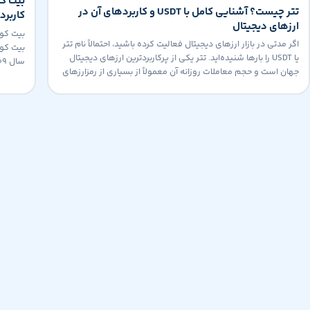
تتر چیست؟ آشنایی کامل با USDT و کاربردهای آن در
کاربرد
ارزهای دیجیتال
اگر مدتی در بازار ارزهای دیجیتال فعالیت کرده باشید، احتمالاً نام تتر
یا USDT را بارها شنیده‌اید. تتر یکی از پرکاربردترین ارزهای دیجیتال
جهان است و حجم معاملات روزانه آن معمولاً از بسیاری از رمزارزهای
ناکاموت
بزرگ بازار نیز بیشتر است. برخلاف بیت کوین و بسیاری از ارزهای
سیستم م
دیجیتال دیگر که قیمت آن‌ها دائماً در حال […]