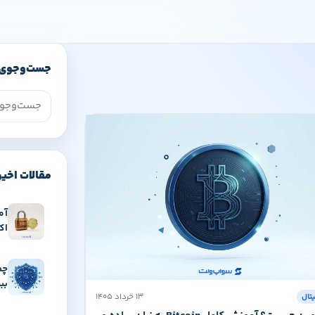
جست‌وجوی 
مقالات اخیر
آم
اکانت tGPT
چط
بب
۱۳ خرداد ۱۴۰۵
یتال