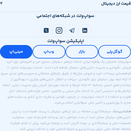
قیمت ارز دیجیتال
سواپ‌ولت در شبکه‌های اجتماعی
اپلیکیشن سواپ‌ولت
گوگل‌پلی
بازار
وب‌اپ
مینی‌اپ
سواپ‌ولت به‌عنوان یک پلتفرم ایرانی خدمات ارزهای دیجیتال، بستری امن و کاربرمحور برای خرید،
فروش، نگهداری و مدیریت دارایی‌های دیجیتال فراهم کرده است. خدمات سواپ‌ولت شامل: ۱)
فراهم‌سازی زیرساخت خرید و فروش رمزارزها از طریق بازارهای معاملاتی و سرویس‌های تبدیل سریع؛
۲) ارائه کیف پول دیجیتال برای نگهداری، دریافت و انتقال دارایی‌های رمزارزی با بهره‌گیری از
استانداردهای امنیتی چندلایه؛ ۳) ارائه ابزارها و خدمات موردنیاز کاربران برای مدیریت دارایی، انجام
تراکنش‌ها و دسترسی آسان به خدمات مالی مبتنی بر بلاکچین. تمامی فرآیندهای ثبت‌نام، احراز
هویت و استفاده از خدمات سواپ‌ولت در چارچوب قوانین و مقررات جاری کشور و سیاست‌های
مبارزه با پول‌شویی و تأمین مالی غیرقانونی انجام می‌شود.
هشدار ریسک:
سرمایه‌گذاری و معامله در بازار ارزهای دیجیتال با ریسک همراه است و ارزش
دارایی‌های دیجیتال ممکن است در مدت کوتاهی دچار نوسانات قابل‌توجه شود. مسئولیت
تصمیمات مالی و سرمایه‌گذاری بر عهده کاربران است و توصیه می‌شود پیش از انجام هرگونه
معامله، اهداف مالی، میزان ریسک‌پذیری و شرایط شخصی خود را به‌دقت ارزیابی کنند.