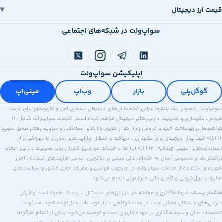
قیمت ارز دیجیتال
سواپ‌ولت در شبکه‌های اجتماعی
اپلیکیشن سواپ‌ولت
گوگل‌پلی
بازار
وب‌اپ
مینی‌اپ
سواپ‌ولت به‌عنوان یک پلتفرم ایرانی خدمات ارزهای دیجیتال، بستری امن و کاربرمحور برای خرید،
فروش، نگهداری و مدیریت دارایی‌های دیجیتال فراهم کرده است. خدمات سواپ‌ولت شامل: ۱)
فراهم‌سازی زیرساخت خرید و فروش رمزارزها از طریق بازارهای معاملاتی و سرویس‌های تبدیل سریع؛
۲) ارائه کیف پول دیجیتال برای نگهداری، دریافت و انتقال دارایی‌های رمزارزی با بهره‌گیری از
استانداردهای امنیتی چندلایه؛ ۳) ارائه ابزارها و خدمات موردنیاز کاربران برای مدیریت دارایی، انجام
تراکنش‌ها و دسترسی آسان به خدمات مالی مبتنی بر بلاکچین. تمامی فرآیندهای ثبت‌نام، احراز
هویت و استفاده از خدمات سواپ‌ولت در چارچوب قوانین و مقررات جاری کشور و سیاست‌های
مبارزه با پول‌شویی و تأمین مالی غیرقانونی انجام می‌شود.
هشدار ریسک:
سرمایه‌گذاری و معامله در بازار ارزهای دیجیتال با ریسک همراه است و ارزش
دارایی‌های دیجیتال ممکن است در مدت کوتاهی دچار نوسانات قابل‌توجه شود. مسئولیت
تصمیمات مالی و سرمایه‌گذاری بر عهده کاربران است و توصیه می‌شود پیش از انجام هرگونه