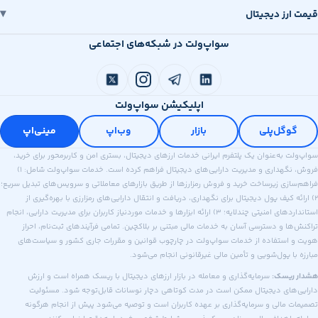
قیمت ارز دیجیتال
سواپ‌ولت در شبکه‌های اجتماعی
اپلیکیشن سواپ‌ولت
گوگل‌پلی
بازار
وب‌اپ
مینی‌اپ
سواپ‌ولت به‌عنوان یک پلتفرم ایرانی خدمات ارزهای دیجیتال، بستری امن و کاربرمحور برای خرید،
فروش، نگهداری و مدیریت دارایی‌های دیجیتال فراهم کرده است. خدمات سواپ‌ولت شامل: ۱)
فراهم‌سازی زیرساخت خرید و فروش رمزارزها از طریق بازارهای معاملاتی و سرویس‌های تبدیل سریع؛
۲) ارائه کیف پول دیجیتال برای نگهداری، دریافت و انتقال دارایی‌های رمزارزی با بهره‌گیری از
استانداردهای امنیتی چندلایه؛ ۳) ارائه ابزارها و خدمات موردنیاز کاربران برای مدیریت دارایی، انجام
تراکنش‌ها و دسترسی آسان به خدمات مالی مبتنی بر بلاکچین. تمامی فرآیندهای ثبت‌نام، احراز
هویت و استفاده از خدمات سواپ‌ولت در چارچوب قوانین و مقررات جاری کشور و سیاست‌های
مبارزه با پول‌شویی و تأمین مالی غیرقانونی انجام می‌شود.
هشدار ریسک:
سرمایه‌گذاری و معامله در بازار ارزهای دیجیتال با ریسک همراه است و ارزش
دارایی‌های دیجیتال ممکن است در مدت کوتاهی دچار نوسانات قابل‌توجه شود. مسئولیت
تصمیمات مالی و سرمایه‌گذاری بر عهده کاربران است و توصیه می‌شود پیش از انجام هرگونه