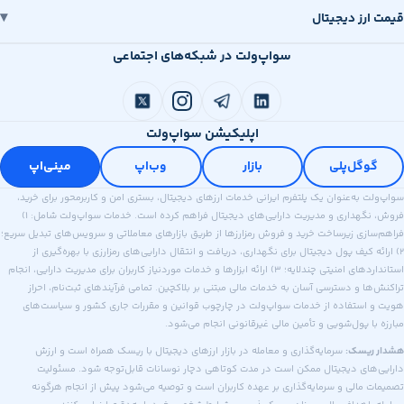
قیمت ارز دیجیتال
سواپ‌ولت در شبکه‌های اجتماعی
اپلیکیشن سواپ‌ولت
گوگل‌پلی
بازار
وب‌اپ
مینی‌اپ
سواپ‌ولت به‌عنوان یک پلتفرم ایرانی خدمات ارزهای دیجیتال، بستری امن و کاربرمحور برای خرید،
فروش، نگهداری و مدیریت دارایی‌های دیجیتال فراهم کرده است. خدمات سواپ‌ولت شامل: ۱)
فراهم‌سازی زیرساخت خرید و فروش رمزارزها از طریق بازارهای معاملاتی و سرویس‌های تبدیل سریع؛
۲) ارائه کیف پول دیجیتال برای نگهداری، دریافت و انتقال دارایی‌های رمزارزی با بهره‌گیری از
استانداردهای امنیتی چندلایه؛ ۳) ارائه ابزارها و خدمات موردنیاز کاربران برای مدیریت دارایی، انجام
تراکنش‌ها و دسترسی آسان به خدمات مالی مبتنی بر بلاکچین. تمامی فرآیندهای ثبت‌نام، احراز
هویت و استفاده از خدمات سواپ‌ولت در چارچوب قوانین و مقررات جاری کشور و سیاست‌های
مبارزه با پول‌شویی و تأمین مالی غیرقانونی انجام می‌شود.
هشدار ریسک:
سرمایه‌گذاری و معامله در بازار ارزهای دیجیتال با ریسک همراه است و ارزش
دارایی‌های دیجیتال ممکن است در مدت کوتاهی دچار نوسانات قابل‌توجه شود. مسئولیت
تصمیمات مالی و سرمایه‌گذاری بر عهده کاربران است و توصیه می‌شود پیش از انجام هرگونه