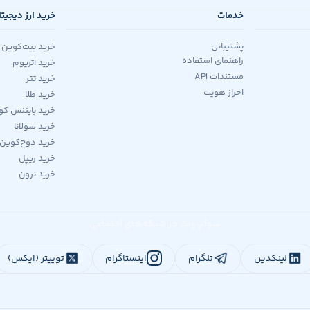
خدمات
خرید ارز دیجیت
پشتیبانی
خرید بیت‌کوین
راهنمای استفاده
خرید اتریوم
مستندات API
خرید تتر
احراز هویت
خرید طلا
خرید بایننس کو
خرید سولانا
خرید دوج‌کوین
خرید ریپل
خرید ترون
سواپ‌ولت در شبکه‌های اجتماعی
لینکدین
تلگرام
اینستاگرام
توییتر (ایکس)