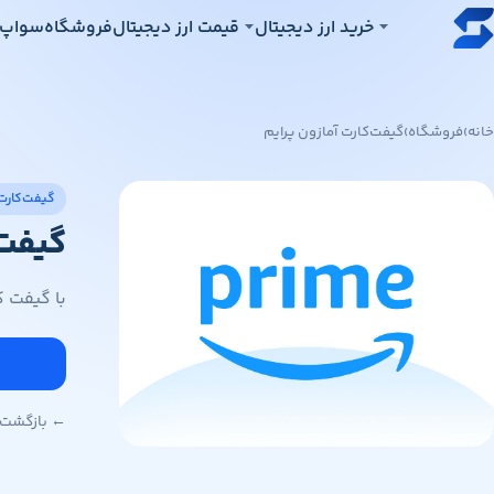
رش به محتوای اصلی
خرید ارز دیجیتال
قیمت ارز دیجیتال
فروشگاه
سواپ‌
خانه
›
فروشگاه
›
گیفت‌کارت آمازون پرایم
گیفت‌کارت
گیفت‌
با گیفت کارت Amazon Prime از تحویل سریع رایگان، Prime Viآلمانe Music
← بازگشت 