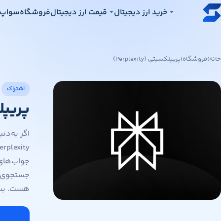
رش به محتوای اصلی
خرید ارز دیجیتال
قیمت ارز دیجیتال
فروشگاه
سواپ‌
خانه
›
فروشگاه
›
پریپلکسیتی (Perplexity)
اشتراک
پریپلکسیت
اگر به‌د
جستجوی پی
هست. بسته ب