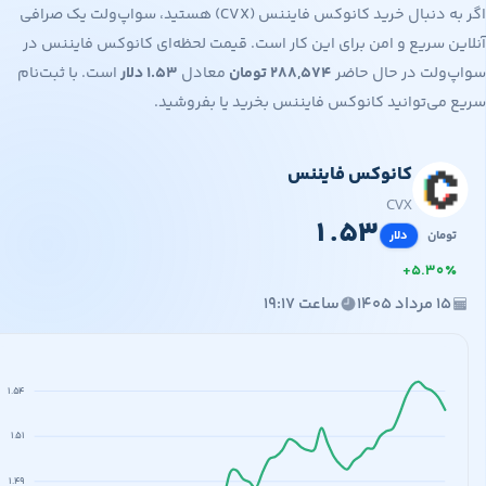
اگر به دنبال خرید کانوکس فایننس (CVX) هستید، سواپ‌ولت یک صرافی
 سریع و امن برای این کار است. قیمت لحظه‌ای کانوکس فایننس در
ولت در حال حاضر
۲۸۸,۵۷۴
تومان
معادل
۱.۵۳
دلار
است. با ثبت‌نام
ی‌توانید کانوکس فایننس بخرید یا بفروشید.
کانوکس فایننس
۲۸۸,
۱
CVX
۱
.
۵
۳
مان
دلار
+
۵
.
۳
۰
مرداد ۱۴۰۵
ساعت ۱۹:۱۷
۱.۵۴
۱.۵۱
۱.۴۹