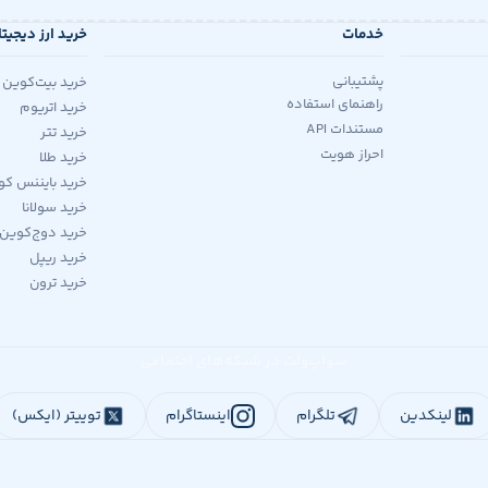
خدمات
خرید ارز دیجیت
پشتیبانی
خرید بیت‌کوین
راهنمای استفاده
خرید اتریوم
مستندات API
خرید تتر
احراز هویت
خرید طلا
خرید بایننس کو
خرید سولانا
خرید دوج‌کوین
خرید ریپل
خرید ترون
سواپ‌ولت در شبکه‌های اجتماعی
لینکدین
تلگرام
اینستاگرام
توییتر (ایکس)