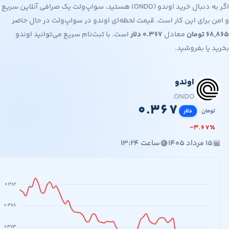
اگر به دنبال خرید اوندو (ONDO) هستید، سواپ‌ولت یک صرافی آنلاین سریع
برای این کار است. قیمت لحظه‌ای اوندو در سواپ‌ولت در حال حاضر
۶
تومان
معادل
۰.۳۶۷
دلار
است. با ثبت‌نام سریع می‌توانید اوندو
یا بفروشید.
اوندو
۶۸,
۰.
ONDO
۰
.
۳
۶
۷
مان
دلار
−
۳
.
۶
۷
مرداد ۱۴۰۵
ساعت ۱۳:۲۴
۰.۳۸۲
۰.۳۷۸
۰.۳۷۳