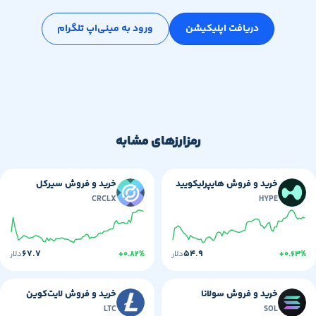
دریافت اپلیکیشن
ورود به مینی‌اپ تلگرام
رمزارزهای مشابه
خرید و فروش هایپرلیکویید
خرید و فروش سیرکل
CRCLX
HYPE
۶۷.۷
۵۴.۹
+۰
دلار
+۰.۸۲%
دلار
خرید و فروش سولانا
خرید و فروش لایت‌کوین
LTC
SOL