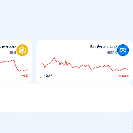
خرید و فروش متا
خرید و فر
BNB
METAX
۵۸۹
-۰.۵۵%
دلار
-۱.۳۸%