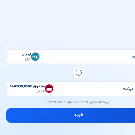
تومان
IRT
صندوق S&#038;P500
SPYX
قیمت لحظه‌ای:
۱ SPYX
=
۱۴۵,۷۴۰,۲۹۲ تومان
خرید