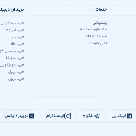
خدمات
خرید ارز دیجیت
پشتیبانی
خرید بیت‌کوین
راهنمای استفاده
خرید اتریوم
مستندات API
خرید تتر
احراز هویت
خرید طلا
خرید بایننس کو
خرید سولانا
خرید دوج‌کوین
خرید ریپل
خرید ترون
سواپ‌ولت در شبکه‌های اجتماعی
لینکدین
تلگرام
اینستاگرام
توییتر (ایکس)