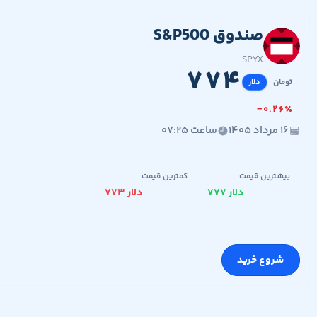
صندوق S&P500
۱۴۵,۷۴۰,۲۹۲
۷۷۴
SPYX
۷
۷
۴
تومان
دلار
−
۰
.
۲
۶
٪
۱۶ مرداد ۱۴۰۵
ساعت ۰۷:۲۵
بیشترین قیمت
کمترین قیمت
۷۷۷ دلار
۷۷۳ دلار
شروع خرید