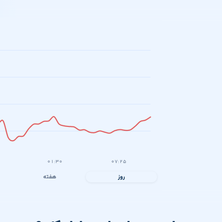
۰۱:۳۰
۰۷:۲۵
روز
هفته