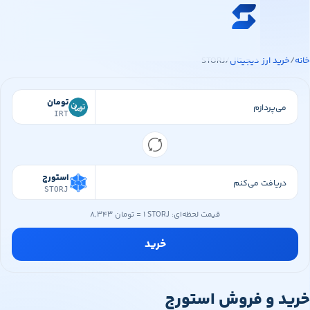
ه محتوای اصلی
خرید ارز دیجیتال
ید ارز دیجیتال
/
STORJ
قیمت ارز دیجیتال
فروشگاه
تومان
IRT
سواپ‌مگ
استورج
STORJ
قیمت لحظه‌ای:
۱ STORJ
=
۸,۳۴۳ تومان
خرید
د و فروش استورج