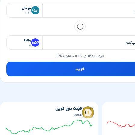
تومان
IRT
والتا
A
قیمت لحظه‌ای:
۱ A
=
۱۱,۹۶۰ تومان
خرید
قیمت دوج کوین
DOGE