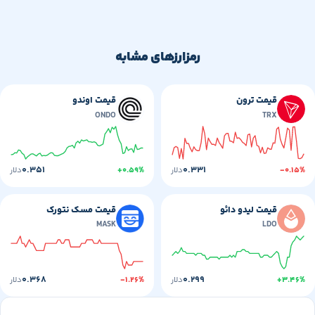
رمزارزهای مشابه
قیمت ترون
قیمت اوندو
ONDO
TRX
۰.۳۵۱
۰.۳۳۱
-۰
دلار
+۰.۵۹%
دلار
قیمت لیدو دائو
قیمت مسک نتورک
MASK
LDO
۰.۳۶۸
۰.۲۹۹
+۳
دلار
-۱.۲۶%
دلار