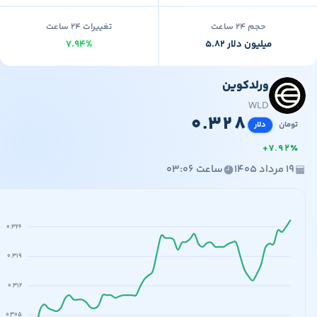
حجم ۲۴ ساعت
تغییرات ۲۴ ساعت
۵.۸۲ میلیون دلار
۷.۹۴%
ورلدکوین
۶۰,
۰.
WLD
۰
.
۳
۲
۸
مان
دلار
+
۷
.
۹
۲
رداد ۱۴۰۵
ساعت ۰۳:۰۶
۰.۳۲۶
۰.۳۱۹
۰.۳۱۲
۰.۳۰۵