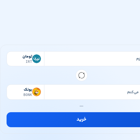
تومان
IRT
بونک
BONK
—
خرید