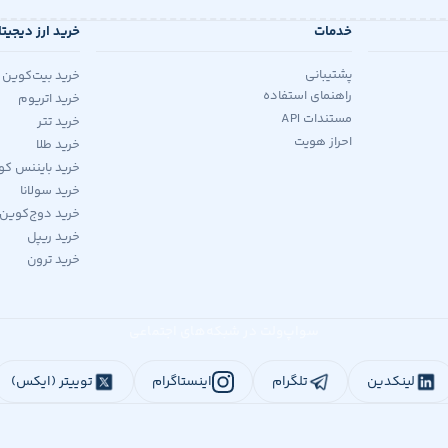
خدمات
خرید ارز دیجیت
پشتیبانی
خرید بیت‌کوین
راهنمای استفاده
خرید اتریوم
مستندات API
خرید تتر
احراز هویت
خرید طلا
خرید بایننس کو
خرید سولانا
خرید دوج‌کوین
خرید ریپل
خرید ترون
سواپ‌ولت در شبکه‌های اجتماعی
لینکدین
تلگرام
اینستاگرام
توییتر (ایکس)